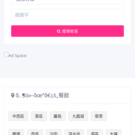
搜尋商家
å…¶ä»–åœ°å€çš„餐飲
中西區
東區
離島
九龍城
葵青
觀塘
西貢
沙田
深水埗
南區
大埔