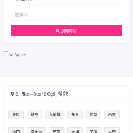
搜尋商家
å…¶ä»–åœ°å€çš„餐飲
東區
離島
九龍城
葵青
觀塘
西貢
沙田
深水埗
南區
大埔
荃灣
屯門