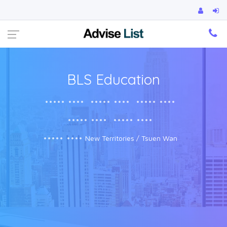
Ca
BLS Education
••••• ••••
••••• ••••
••••• ••••
••••• ••••
••••• ••••
••••• ••••
New Territories / Tsuen Wan