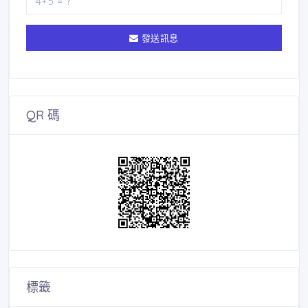
發送訊息
QR 碼
標籤