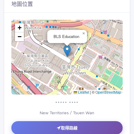
地圖位置
+
×
−
BLS Education
Leaflet
|
©
OpenStreetMap
••••• ••••
New Territories / Tsuen Wan
取得路線