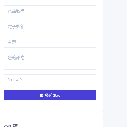
發送訊息
QR 碼