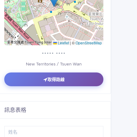
Leaflet
|
©
OpenStreetMap
••••• ••••
New Territories / Tsuen Wan
取得路線
訊息表格