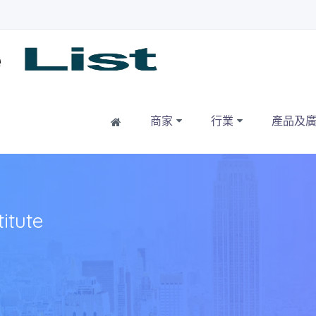
Home
商家
行業
產品及
tute
•