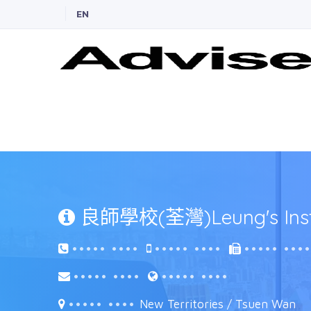
EN
良師學校(荃灣)Leung's Insti
••••• ••••
••••• ••••
••••• •••
••••• ••••
••••• ••••
••••• ••••
New Territories / Tsuen Wan