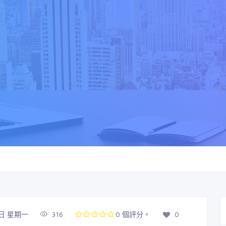
7日 星期一
316
0 個評分。
0