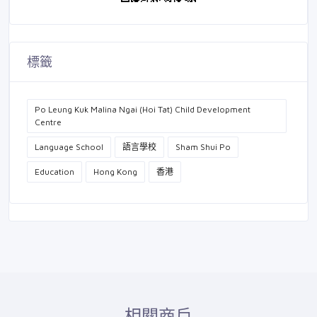
標籤
Po Leung Kuk Malina Ngai (Hoi Tat) Child Development
Centre
Language School
語言學校
Sham Shui Po
Education
Hong Kong
香港
相關商戶