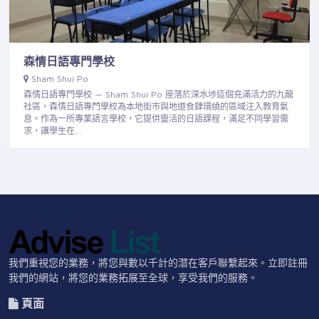
森情日語專門學校
Sham Shui Po
森情日語專門學校 — Sham Shui Po 座落於深水埗這個充滿活力的九龍
社區，森情日語專門學校為本地街市與地道食肆環繞的區域注入教育氣
息。作為一所專業語言學校，它提供靈活的日語課程，滿足不同學習需
求，讓學生在…
我們重視您的業務，將您與數以千計的潛在客戶聯繫起來。立即註冊
我們的網站，將您的業務拓展至全球，享受我們的服務。
頁面