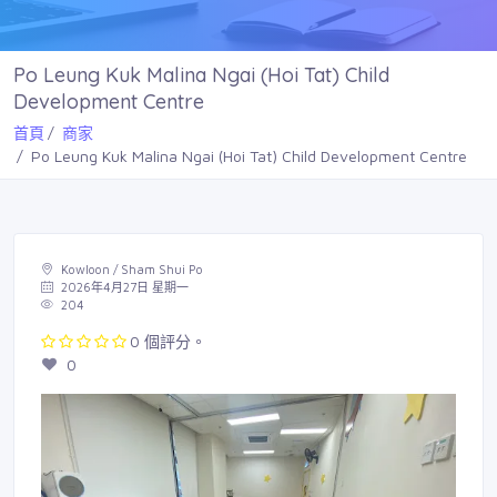
Po Leung Kuk Malina Ngai (Hoi Tat) Child
Development Centre
首頁
商家
Po Leung Kuk Malina Ngai (Hoi Tat) Child Development Centre
Kowloon / Sham Shui Po
2026年4月27日 星期一
204
0 個評分。
0