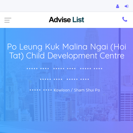
Ca
Po Leung Kuk Malina Ngai (Hoi
Tat) Child Development Centre
••••• ••••
••••• ••••
••••• ••••
••••• ••••
••••• ••••
••••• ••••
Kowloon / Sham Shui Po