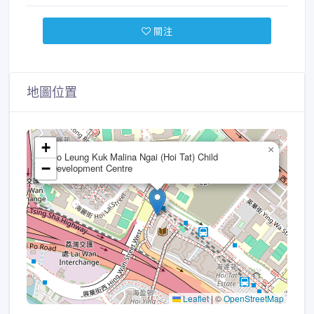
關注
地圖位置
+
×
Po Leung Kuk Malina Ngai (Hoi Tat) Child
−
Development Centre
Leaflet
|
©
OpenStreetMap