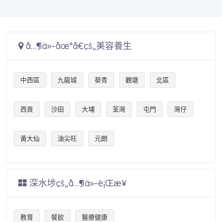
å…¶ä»–åœ°å€çš„美容養生
中西區
九龍城
葵青
觀塘
北區
西貢
沙田
大埔
荃灣
屯門
灣仔
黃大仙
油尖旺
元朗
深水埗çš„å…¶ä»–è¡Œæ¥­
教育
餐飲
醫療健康