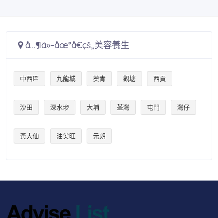
å…¶ä»–åœ°å€çš„美容養生
中西區
九龍城
葵青
觀塘
西貢
沙田
深水埗
大埔
荃灣
屯門
灣仔
黃大仙
油尖旺
元朗