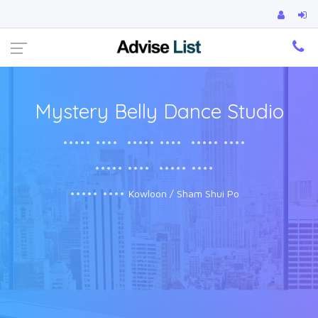
Ca
Mystery Belly Dance Studio
••••• ••••
••••• ••••
••••• ••••
••••• ••••
••••• ••••
••••• ••••
Kowloon / Sham Shui Po