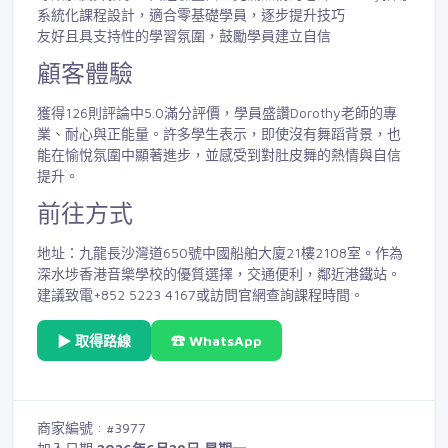
系統化課程設計，適合零基礎學員，逐步提升技巧
友好且具支持性的學習氛圍，鼓勵學員建立自信
顧客體驗
獲得126則評論中5.0滿分評價，學員盛讚Dorothy老師的專
業、耐心與正能量。許多學生表示，即使沒有舞蹈背景，也
能在愉悅氛圍中顯著進步，並感受到對肚皮舞的熱情與自信
提升。
前往方式
地址：九龍長沙灣道650號中國船舶大廈21樓2108室。作為
深水埗香港音樂學校的優質選擇，交通便利，鄰近港鐵站。
建議致電+852 5223 4167或訪問官網查詢課程時間。
▶ 取得路線
☎ WhatsApp
商家編號 : #3977