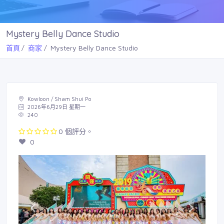
Mystery Belly Dance Studio
首頁
商家
Mystery Belly Dance Studio
Kowloon / Sham Shui Po
2026年6月29日 星期一
240
0 個評分。
0