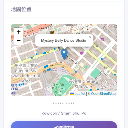
地圖位置
+
×
−
Mystery Belly Dance Studio
Leaflet
|
©
OpenStreetMap
••••• ••••
Kowloon / Sham Shui Po
取得路線