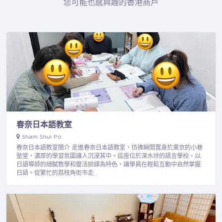
您可能也感興趣的香港商戶
春奈日本語教室
Sham Shui Po
春奈日本語教室簡介 走進春奈日本語教室，彷彿瞬間置身於東京的小巷
塾堂，濃厚的學習氛圍讓人沉浸其中。這座位於深水埗的語言學校，以
日語導師的細膩教學和靈活排課為特色，讓學員在輕鬆互動中自然掌握
日語。從繁忙的荔枝角街市走…