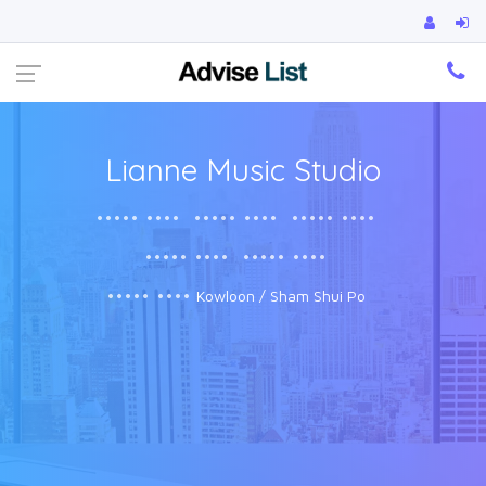
Ca
Lianne Music Studio
••••• ••••
••••• ••••
••••• ••••
••••• ••••
••••• ••••
••••• ••••
Kowloon / Sham Shui Po