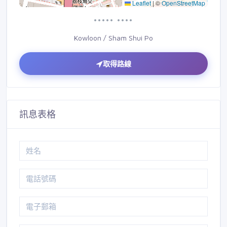
Leaflet
|
©
OpenStreetMap
••••• ••••
Kowloon / Sham Shui Po
取得路線
訊息表格