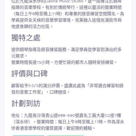
位於九龍深水埗的Lianne Music Studio，是一間專注於鋼琴
指導的音樂學校。有別於傳統琴行，這裡以靈活的營業時間
（每日上午8時至晚上11時）和專業的錄音練習空間聞名，為
學員提供全天候的音樂學習環境，完美融入這個充滿街市與
地道食肆的活力社區。
獨特之處
提供鋼琴指導及錄音練習服務，滿足學員從學習到演出的多
元需求。
營業時間長達15小時，方便忙碌的都市人隨時安排練習。
評價與口碑
顧客給予5.0/5的滿分評價，盛讚此處為「非常適合練習和錄
音的音樂工作室」，口碑極佳。
計劃到訪
地址：九龍長沙灣青山道688-690號嘉名工廠大廈CD座7樓
（深水埗）。營業時間：每日上午8時至晚上11時。作為深水
埗香港音樂學校的優質選擇，歡迎預約體驗。