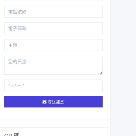
發送訊息
QR 碼