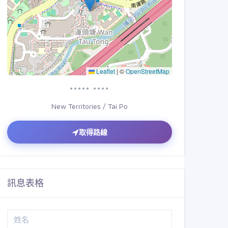
Leaflet
|
©
OpenStreetMap
••••• ••••
New Territories / Tai Po
取得路線
訊息表格