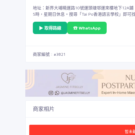
地址：新界大埔曉運路10號運頭塘邨運來樓地下12A
5時，星期日休息。搜尋「Tai Po香港語言學校」即可
▶ 取得路線
☎ WhatsApp
商家編號 : #3821
商家相片
暫未