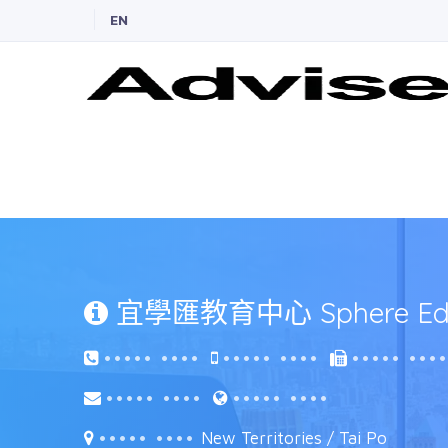
EN
宜學匯教育中心 Sphere Educa
••••• ••••
••••• ••••
••••• •••
••••• ••••
••••• ••••
••••• ••••
New Territories / Tai Po