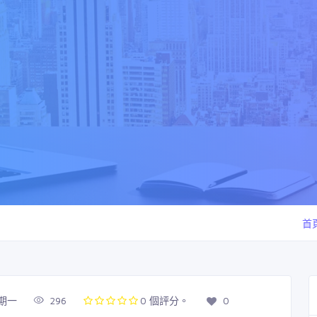
首
星期一
296
0 個評分。
0