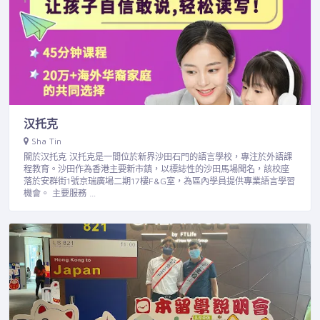
汉托克
Sha Tin
關於汉托克 汉托克是一間位於新界沙田石門的語言學校，專注於外語課
程教育。沙田作為香港主要新市鎮，以標誌性的沙田馬場聞名，該校座
落於安群街1號京瑞廣場二期17樓F&G室，為區內學員提供專業語言學習
機會。 主要服務 …