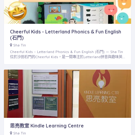
Cheerful Kids - Letterland Phonics & Fun English
(石門)
Sha Tin
Cheerful Kids - Letterland Phonics & Fun English (石門) — Sha Tin
位於沙田石門的Cheerful Kids，是一間專注於Letterland拼音與趣味英…
思亮教室 Kindle Learning Centre
Sha Tin