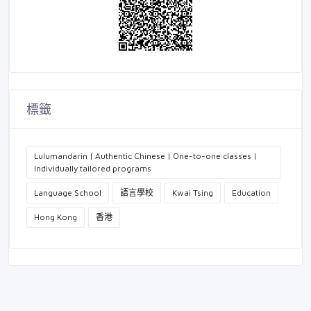
標籤
Lulumandarin | Authentic Chinese | One-to-one classes |
Individually tailored programs
Language School
語言學校
Kwai Tsing
Education
Hong Kong
香港