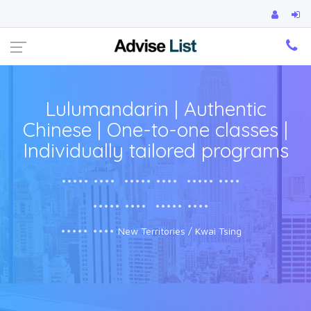
Ca
Lulumandarin | Authentic
Chinese | One-to-one classes |
Individually tailored programs
••••• ••••
••••• ••••
••••• ••••
••••• ••••
••••• ••••
••••• ••••
New Territories / Kwai Tsing