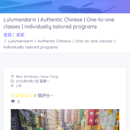
Lulumandarin | Authentic Chinese | One-to-one
classes | Individually tailored programs
首頁
商家
Lulumandarin | Authentic Chinese | One-to-one classes |
Individually tailored programs
New Territories / Kwai Tsing
2026年4月27日 星期一
278
0 個評分。
0