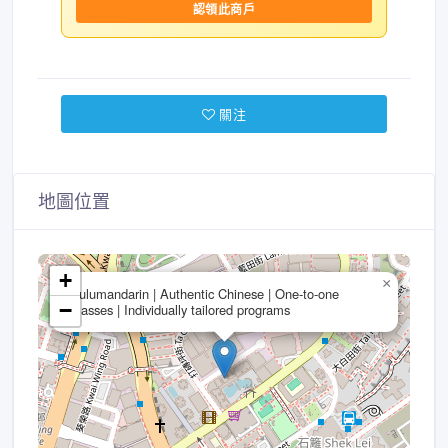
認領此商戶
關注
地圖位置
+
×
Lulumandarin | Authentic Chinese | One-to-one
−
classes | Individually tailored programs