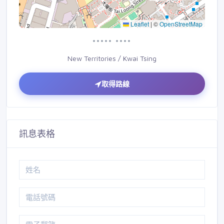
Leaflet
|
©
OpenStreetMap
••••• ••••
New Territories / Kwai Tsing
取得路線
訊息表格