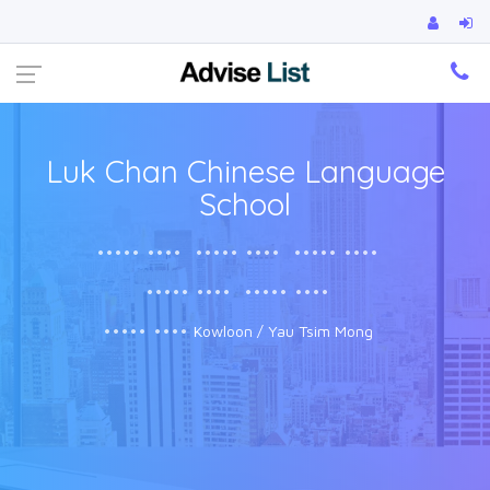
Ca
Luk Chan Chinese Language
School
••••• ••••
••••• ••••
••••• ••••
••••• ••••
••••• ••••
••••• ••••
Kowloon / Yau Tsim Mong