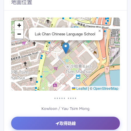
地圖位置
+
×
−
Luk Chan Chinese Language School
Leaflet
|
©
OpenStreetMap
••••• ••••
Kowloon / Yau Tsim Mong
取得路線