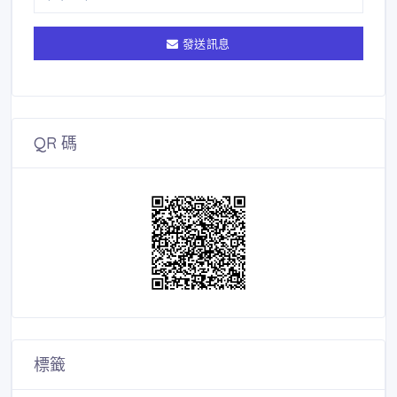
發送訊息
QR 碼
標籤