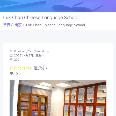
Luk Chan Chinese Language School
首頁
商家
Luk Chan Chinese Language School
Kowloon / Yau Tsim Mong
2026年4月27日 星期一
270
0 個評分。
0