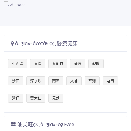
å…¶ä»–åœ°å€çš„醫療健康
中西區
東區
九龍城
葵青
觀塘
沙田
深水埗
南區
大埔
荃灣
屯門
灣仔
黃大仙
元朗
油尖旺çš„å…¶ä»–è¡Œæ¥­